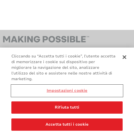
Cliccando su “Accetta tutti i cookie”, l'utente accetta
di memorizzare i cookie sul dispositivo per
migliorare la navigazione del sito, analizzare
l'utilizzo del sito e assistere nelle nostre attività di
marketing.
GDPR
Politica relativa ai Cookie
Politica legale e sulla privacy
Termini e condizioni di vendita
Impostazioni cookie
Contattaci
Rifiuta tutti
Accetta tutti i cookie
© 2026 AVERY DENNISON CORPORATION. TUTTI I DIRITTI RISERVATI.